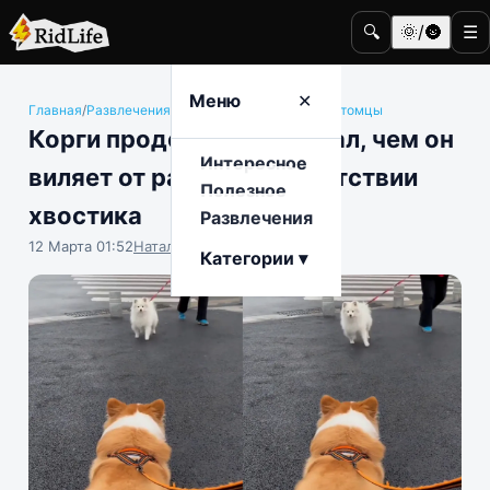
🔍
🌞/🌚
☰
Меню
✕
Главная
/
Развлечения
/
Животные и домашние питомцы
Корги продемонстрировал, чем он
Интересное
виляет от радости в отсутствии
Полезное
хвостика
Развлечения
12 Марта 01:52
Наталья Герасимова
Категории ▾