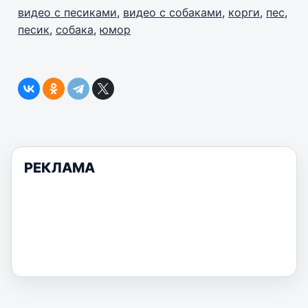
видео с песиками
,
видео с собаками
,
корги
,
пес
,
песик
,
собака
,
юмор
РЕКЛАМА