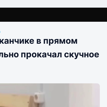
ы
аканчике в прямом
льно прокачал скучное