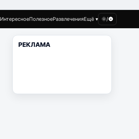
Интересное
Полезное
Развлечения
Ещё ▾
🌞/🌚
РЕКЛАМА