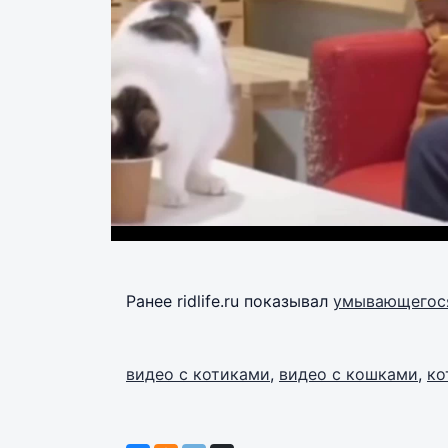
Ранее ridlife.ru показывал
умывающегося
видео с котиками
,
видео с кошками
,
ко