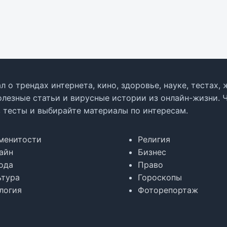
л о трендах интернета, кино, здоровье, науке, тестах
олезные статьи и вирусные истории из онлайн-жизни. 
в тесты и выбирайте материалы по интересам.
менитости
Религия
айн
Бизнес
ода
Право
ьтура
Гороскопы
логия
Фоторепортаж