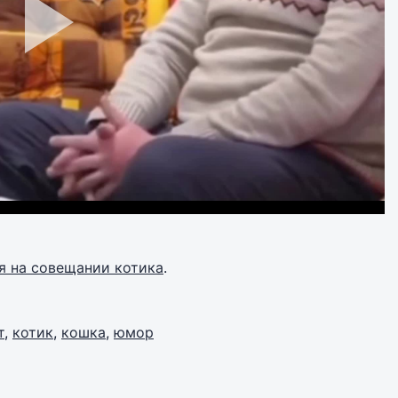
 на совещании котика
.
т
,
котик
,
кошка
,
юмор