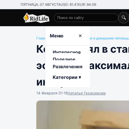
ПЯТНИЦА, 07 АВГУСТА
USD: 81.41
EUR: 94.06
🔍
Поиск по сайту
Меню
✕
Главная
/
Развлечения
/
Животные и домашние питомц
Кот застрял в ст
Интересное
Полезное
эфире и максима
Развлечения
Категории ▾
интервью
14 Февраля 01:18
Наталья Герасимова