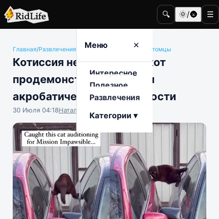
🔍
🌞/🌚
☰
Меню
✕
Главная
/
Развлечения
/
Животные и домашние питомцы
Котиссия невыполнима: кот
Интересное
продемонстрировал свои
Полезное
акробатические способности
Развлечения
30 Июля 04:18
Наталья Герасимова
Категории ▾