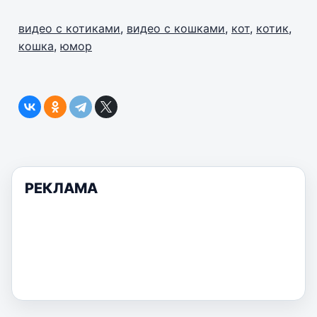
видео с котиками
,
видео с кошками
,
кот
,
котик
,
кошка
,
юмор
РЕКЛАМА