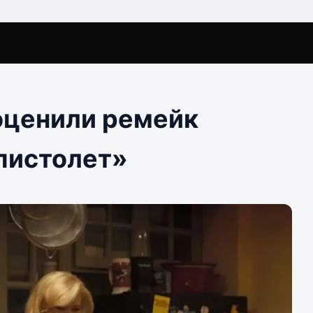
оценили ремейк
пистолет»