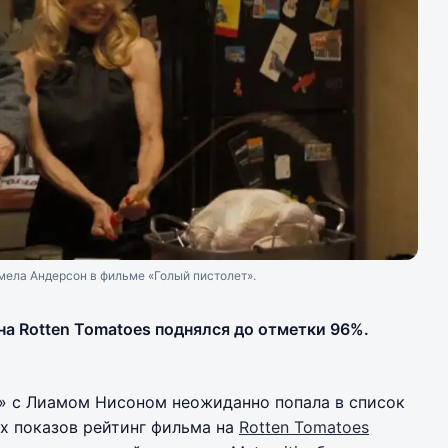
мела Андерсон в фильме «Голый пистолет».
на Rotten Tomatoes поднялся до отметки 96%.
а» с Лиамом Нисоном неожиданно попала в список
х показов рейтинг фильма на
Rotten Tomatoes