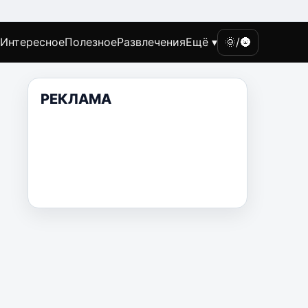
Интересное
Полезное
Развлечения
Ещё ▾
🌞/🌚
РЕКЛАМА