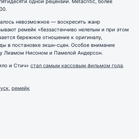
ятидесяти одной рецензии. Metacritic, более
00.
далось невозможное — воскресить жанр
зывают ремейк «беззастенчиво нелепым и при этом
вается бережное отношение к оригиналу,
ды в постановке экшн-сцен. Особое внимание
у Лиамом Нисоном и Памелой Андерсон.
ило и Стич»
стал самым кассовым фильмом года
.
пуск
,
ремейк