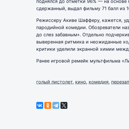
поднялся до отметки 96% — на основе п
сдержанный, выдал фильму 71 балл из 1
Режиссеру Акиве Шафферу, кажется, у
пародийной комедии. Обозреватели на
до слез забавным». Отдельно подчерки
выверенная ритмика и неожиданные хо
критики уделили экранной химии межд
Ранее игровой ремейк мультфильма «Л
голый пистолет
,
кино
,
комедия
,
переза