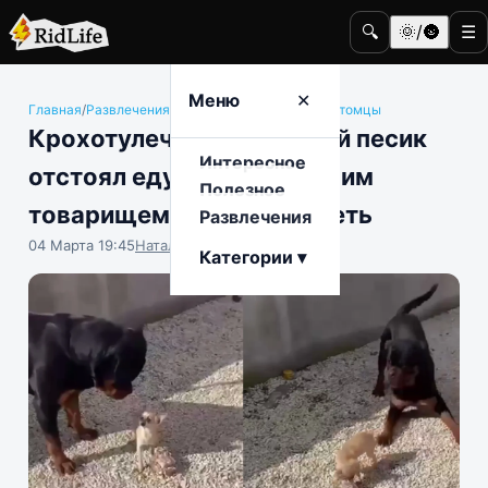
🔍
🌞/🌚
☰
Меню
✕
Главная
/
Развлечения
/
Животные и домашние питомцы
Крохотулечный отважный песик
Интересное
отстоял еду перед большим
Полезное
товарищем и восхитил Сеть
Развлечения
04 Марта 19:45
Наталья Герасимова
Категории ▾