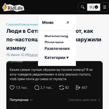
🔍
🌞/🌚
☰
Меню
✕
Главная
/
Развлечения
/
Интернет и мемы
Люди в Сети рассказывают, как
Интересное
по-настоящему глупо обнаружили
Полезное
измену
Развлечения
15 Июня 12:29
Наталья Герасимова
Категории ▾