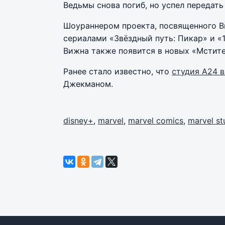
Ведьмы снова погиб, но успел передать
Шоураннером проекта, посвященного В
сериалами «Звёздный путь: Пикар» и «
Вижна также появится в новых «Мстите
Ранее стало известно, что
студия A24 
Джекманом.
disney+
,
marvel
,
marvel comics
,
marvel st