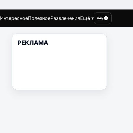
Интересное
Полезное
Развлечения
Ещё ▾
🌞/🌚
РЕКЛАМА