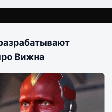
 разрабатывают
про Вижна