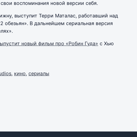
 свои воспоминания новой версии себя.
ижну, выступит Терри Маталас, работавший над
12 обезьян». В дальнейшем сериальная версия
лях».
выпустит новый фильм про «Робин Гуда»
с Хью
udios
,
кино
,
сериалы