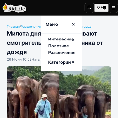
🔍
🌞/🌚
☰
Меню
✕
Главная
/
Развлечения
/
Животные и домашние питомцы
Милота дня: слоны закрывают
Интересное
смотрительницу заповедника от
Полезное
дождя
Развлечения
26 Июня 10:58
Наталья Герасимова
Категории ▾