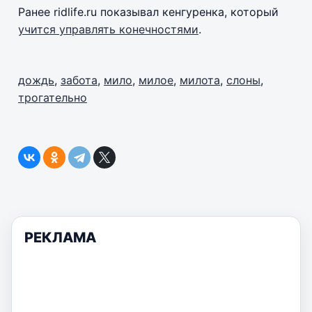
Ранее ridlife.ru показывал кенгуренка, который
учится управлять конечностями
.
дождь
,
забота
,
мило
,
милое
,
милота
,
слоны
,
трогательно
РЕКЛАМА