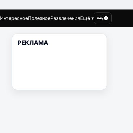
Интересное
Полезное
Развлечения
Ещё ▾
🌞/🌚
РЕКЛАМА