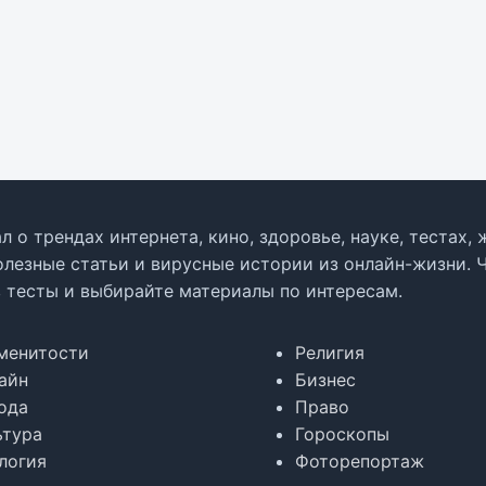
л о трендах интернета, кино, здоровье, науке, тестах
олезные статьи и вирусные истории из онлайн-жизни. 
в тесты и выбирайте материалы по интересам.
менитости
Религия
айн
Бизнес
ода
Право
ьтура
Гороскопы
логия
Фоторепортаж