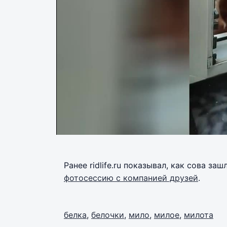
Ранее ridlife.ru показывал, как сова з
фотосессию с компанией друзей
.
белка
,
белочки
,
мило
,
милое
,
милота