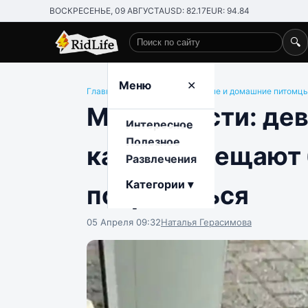
ВОСКРЕСЕНЬЕ, 09 АВГУСТА
USD: 82.17
EUR: 94.84
🔍
Поиск по сайту
Меню
✕
Главная
/
Развлечения
/
Животные и домашние питомц
Милые гости: дев
Интересное
Полезное
как ее навещают 
Развлечения
Категории ▾
покрепиться
05 Апреля 09:32
Наталья Герасимова