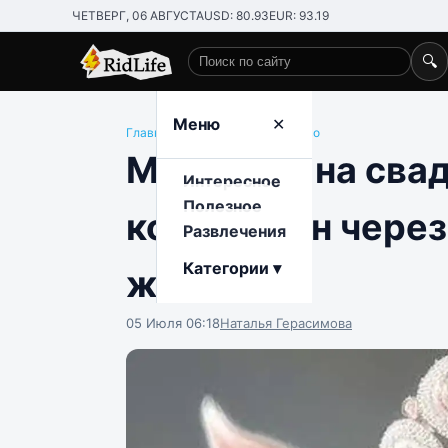
ЧЕТВЕРГ, 06 АВГУСТА
USD: 80.93
EUR: 93.19
🔍
Поиск по сайту
Меню
✕
Главная
/
Развлечения
/
Общество
Москвичу на сва
Интересное
Полезное
которую он через
Развлечения
Категории ▾
жены
05 Июля 06:18
Наталья Герасимова