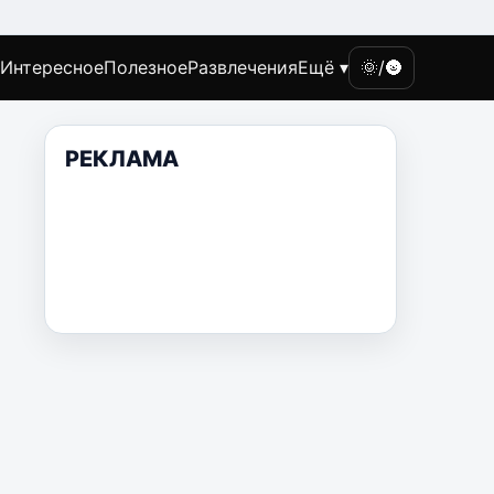
Интересное
Полезное
Развлечения
Ещё ▾
🌞/🌚
РЕКЛАМА