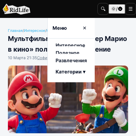
🔍
🌞/🌚
☰
Меню
✕
Главная
/
Интересное
/
Кино и телевидение
Мультфильм «Братья Супер Марио
Интересное
в кино» получит продолжение
Полезное
10 Марта 21:35
София Насыпова
Развлечения
Категории ▾