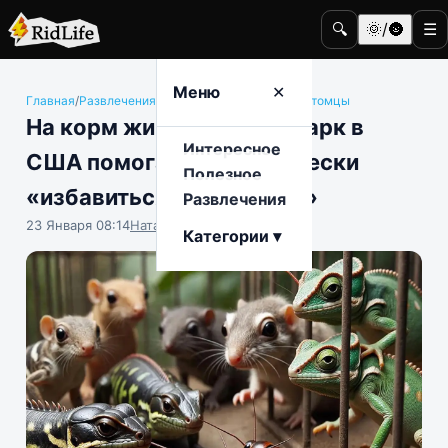
🔍
🌞/🌚
☰
Меню
✕
Главная
/
Развлечения
/
Животные и домашние питомцы
На корм животным: зоопарк в
Интересное
США помогает символически
Полезное
«избавиться от бывшего»
Развлечения
23 Января 08:14
Наталья Герасимова
Категории ▾