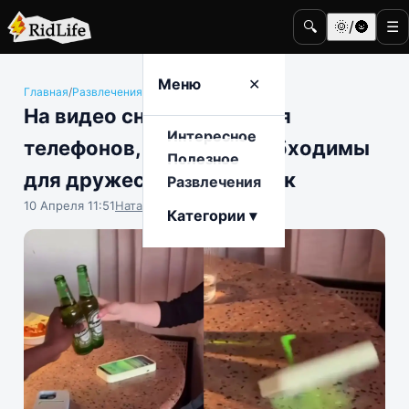
🔍
🌞/🌚
☰
Меню
✕
Главная
/
Развлечения
/
Общество
На видео сняли чехлы для
Интересное
телефонов, которые необходимы
Полезное
для дружеских посиделок
Развлечения
10 Апреля 11:51
Наталья Герасимова
Категории ▾