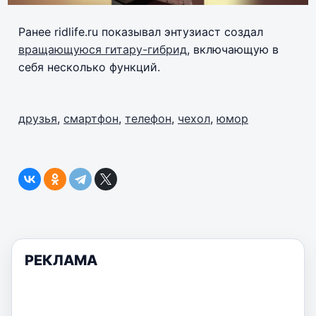
Ранее ridlife.ru показывал энтузиаст создал
вращающуюся гитару-гибрид
, включающую в
себя несколько функций.
друзья
,
смартфон
,
телефон
,
чехол
,
юмор
РЕКЛАМА