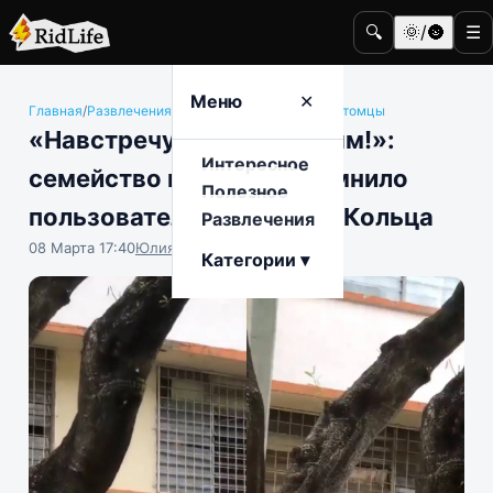
🔍
🌞/🌚
☰
Меню
✕
Главная
/
Развлечения
/
Животные и домашние питомцы
«Навстречу приключениям!»:
Интересное
семейство котиков напомнило
Полезное
пользователям Братство Кольца
Развлечения
08 Марта 17:40
Юлия Крофто
Категории ▾