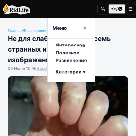
🔍
🌞/🌚
☰
Меню
✕
Главная
/
Развлечения
/
Общество
Не для слабонервных: восемь
Интересное
странных и пугающих
Полезное
изображений
Развлечения
09 Июня 10:46
Наталья Герасимова
Категории ▾