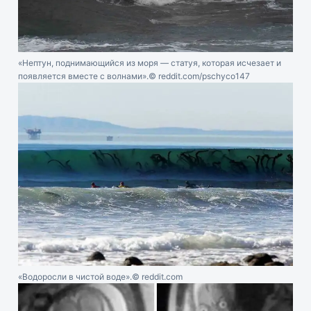
«Нептун, поднимающийся из моря — статуя, которая исчезает и
появляется вместе с волнами».
© reddit.com/pschyco147
«Водоросли в чистой воде».
© reddit.com