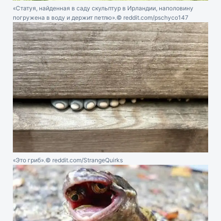
«Статуя, найденная в саду скульптур в Ирландии, наполовину
погружена в воду и держит петлю».
© reddit.com/pschyco147
«Это гриб».
© reddit.com/StrangeQuirks