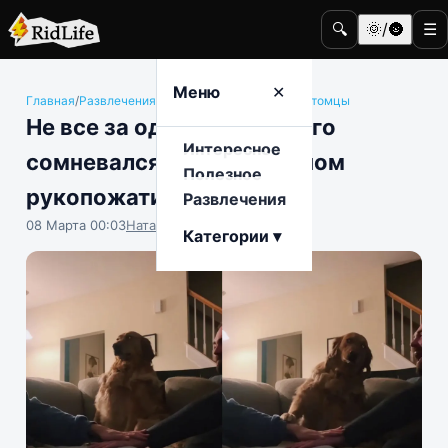
🔍
🌞/🌚
☰
Меню
✕
Главная
/
Развлечения
/
Животные и домашние питомцы
Не все за одного: пес долго
Интересное
сомневался в коллективном
Полезное
рукопожатии
Развлечения
08 Марта 00:03
Наталья Герасимова
Категории ▾