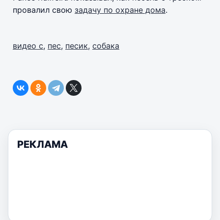
провалил свою
задачу по охране дома
.
видео с
,
пес
,
песик
,
собака
РЕКЛАМА