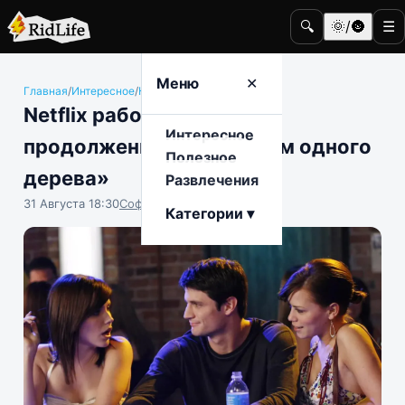
🔍
🌞/🌚
☰
Меню
✕
Главная
/
Интересное
/
Кино и телевидение
Netflix работает над
Интересное
продолжением шоу «Холм одного
Полезное
дерева»
Развлечения
31 Августа 18:30
София Насыпова
Категории ▾