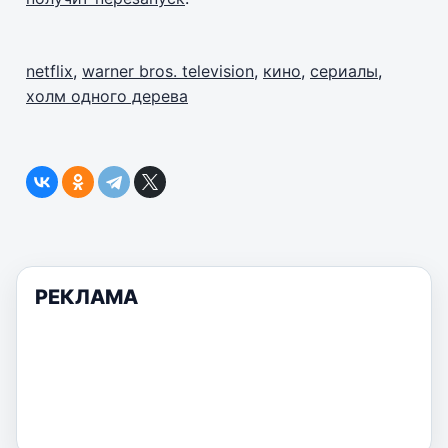
netflix
,
warner bros. television
,
кино
,
сериалы
,
холм одного дерева
РЕКЛАМА