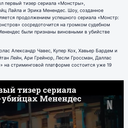
ил первый тизер сериала «Монстры»,
йц Лайла и Эрика Менендес. Шоу, созданное
ляется продолжением успешного сериала «Монстр:
нстров» сосредоточится на громком судебном
 Менендес были признаны виновными в убийстве
олас Александр Чавес, Купер Кох, Хавьер Бардем и
тан Лейн, Ари Грейнор, Лесли Гроссман, Даллас
» на стриминговой платформе состоится уже 19