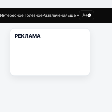
Интересное
Полезное
Развлечения
Ещё ▾
🌞/🌚
РЕКЛАМА