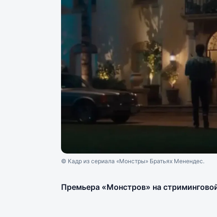
© Кадр из сериала «Монстры» Братьях Менендес.
Премьера «Монстров» на стриминговой