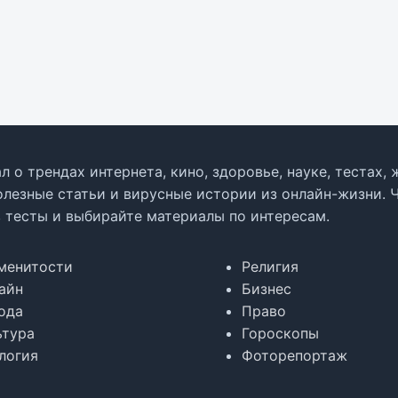
л о трендах интернета, кино, здоровье, науке, тестах
олезные статьи и вирусные истории из онлайн-жизни. 
в тесты и выбирайте материалы по интересам.
менитости
Религия
айн
Бизнес
ода
Право
ьтура
Гороскопы
логия
Фоторепортаж