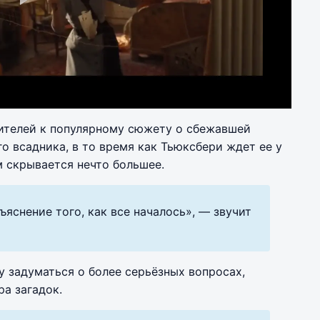
Play
Video
рителей к популярному сюжету о сбежавшей
го всадника, в то время как Тьюксбери ждет ее у
им скрывается нечто большее.
яснение того, как все началось», — звучит
 задуматься о более серьёзных вопросах,
а загадок.