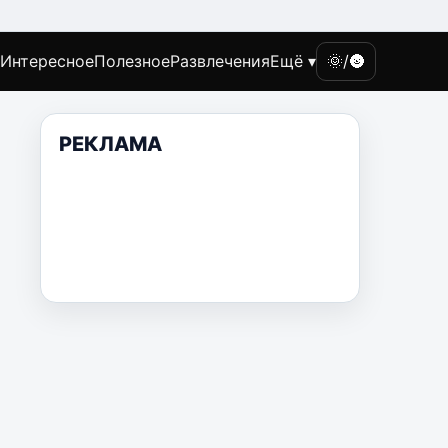
Интересное
Полезное
Развлечения
Ещё ▾
🌞/🌚
РЕКЛАМА