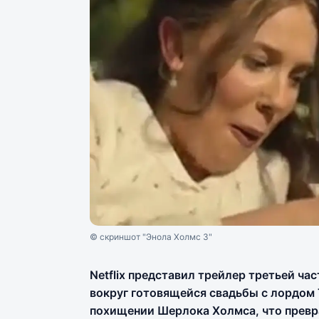
© скриншот "Энола Холмс 3"
Netflix представил трейлер третьей ча
вокруг готовящейся свадьбы с лордом 
похищении Шерлока Холмса, что превр