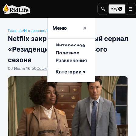
🔍
🌞/🌚
☰
Меню
✕
Главная
/
Интересное
/
Кино и телевидение
Netflix закрыл детективный сериал
Интересное
«Резиденция» после первого
Полезное
сезона
Развлечения
06 Июля 16:50
София Насыпова
Категории ▾