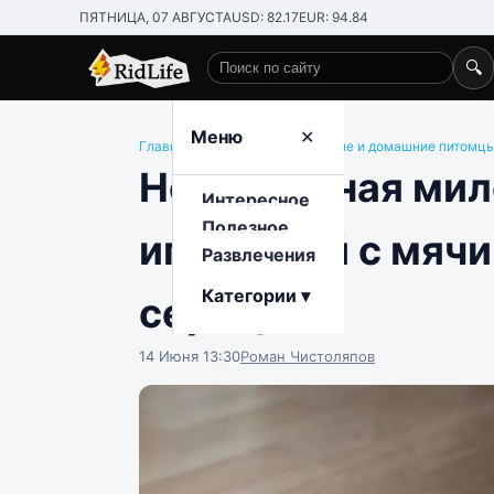
ПЯТНИЦА, 07 АВГУСТА
USD: 82.17
EUR: 94.84
🔍
Поиск по сайту
Меню
✕
Главная
/
Развлечения
/
Животные и домашние питомц
Невероятная мило
Интересное
Полезное
играющий с мячи
Развлечения
Категории ▾
сердце
14 Июня 13:30
Роман Чистоляпов