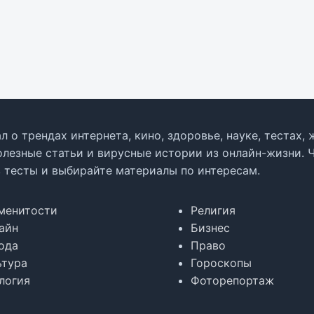
л о трендах интернета, кино, здоровье, науке, тестах
олезные статьи и вирусные истории из онлайн-жизни. 
в тесты и выбирайте материалы по интересам.
менитости
Религия
айн
Бизнес
ода
Право
ьтура
Гороскопы
логия
Фоторепортаж