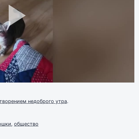
етворением недоброго утра
.
ошки
,
общество