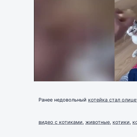
Ранее недовольный
котейка стал олиц
видео с котиками
,
животные
,
котики
,
к