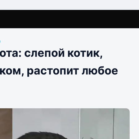
ы
та: слепой котик,
ком, растопит любое