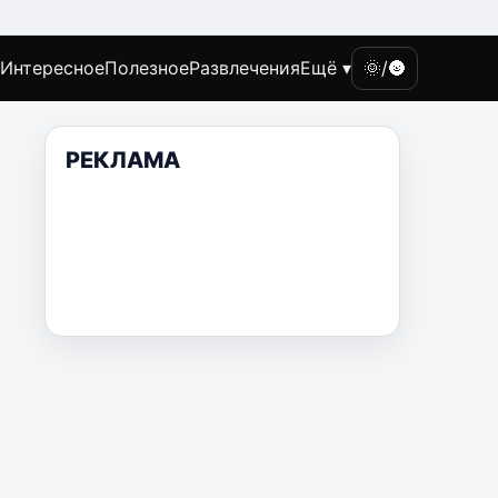
Интересное
Полезное
Развлечения
Ещё ▾
🌞/🌚
РЕКЛАМА