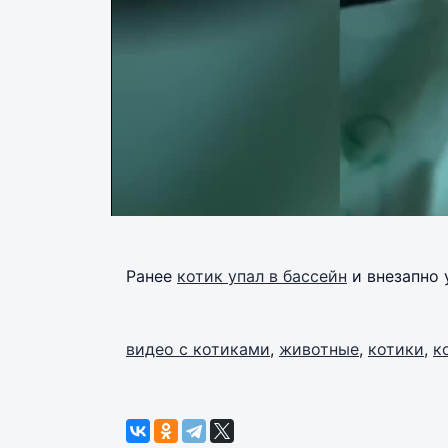
Ранее
котик упал в бассейн
и внезапно 
видео с котиками
,
животные
,
котики
,
к