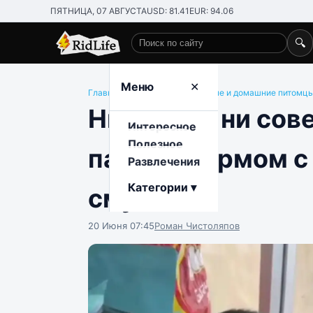
ПЯТНИЦА, 07 АВГУСТА
USD: 81.41
EUR: 94.06
🔍
Поиск по сайту
Меню
✕
Главная
/
Развлечения
/
Животные и домашние питомц
Ни стыда, ни сове
Интересное
Полезное
пачку с кормом с
Развлечения
Категории ▾
смутился
20 Июня 07:45
Роман Чистоляпов