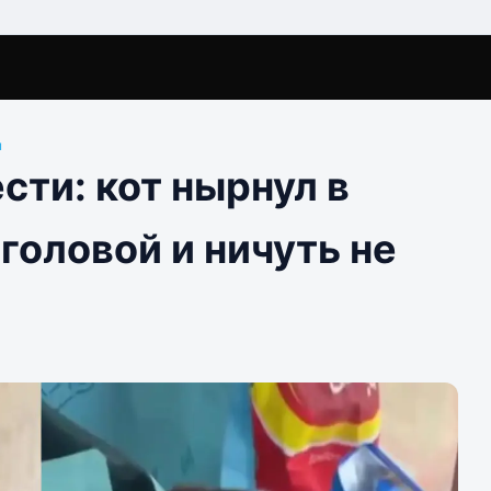
ы
сти: кот нырнул в
 головой и ничуть не