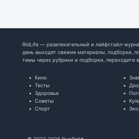
RidLife — развлекательный и лайфстайл-журна
день выходят свежие материалы, подборки, п
темы через рубрики и подборки, переходите 
Кино
Зна
Тесты
Диз
Здоровье
Пог
Советы
Кул
Спорт
Эко
© 2023-2026 РидЛайф.