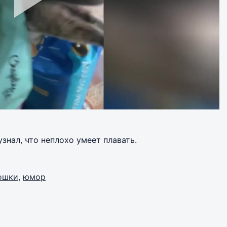
узнал, что неплохо умеет плавать.
ошки
,
юмор