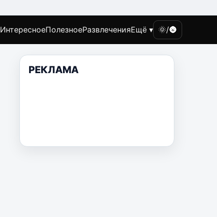
Интересное
Полезное
Развлечения
Ещё ▾
🌞/🌚
РЕКЛАМА