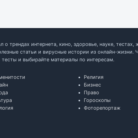
л о трендах интернета, кино, здоровье, науке, тестах
олезные статьи и вирусные истории из онлайн-жизни. 
в тесты и выбирайте материалы по интересам.
менитости
Религия
айн
Бизнес
ода
Право
ьтура
Гороскопы
логия
Фоторепортаж