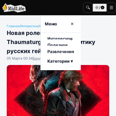
🔍
🌞/🌚
☰
Меню
✕
Главная
/
Интересное
/
Компьютерные игры
Новая ролевая игра The
Интересное
Thaumaturge вызвала критику
Полезное
русских геймеров
Развлечения
05 Марта 00:34
Бенджамин Воробьёв
Категории ▾