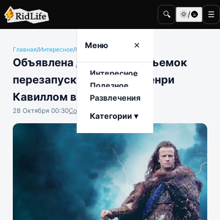
🔍
🌞/🌚
☰
Меню
✕
Главная
/
Интересное
/
Кино и телевидение
Объявлена дата начала съемок
Интересное
перезапуска «Горца» с Генри
Полезное
Кавиллом в главной роли
Развлечения
28 Октября 00:30
София Насыпова
Категории ▾