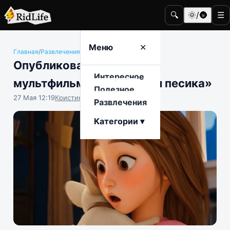
🔍
🌞/🌚
☰
Меню
✕
Главная
/
Развлечения
/
Кино и телевидение
Опубликован трейлер
Интересное
мультфильма «Папа, купи песика»
Полезное
27 Мая 12:19
Кристина Логинова
Развлечения
Категории ▾