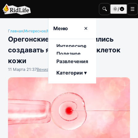
🔍
🌞/🌚
☰
Меню
✕
Главная
/
Интересное
/
Наука и техника
Орегонские учёные научились
Интересное
создавать яйцеклетки из клеток
Полезное
кожи
Развлечения
11 Марта 21:37
Вениамин Ветролесов
Категории ▾