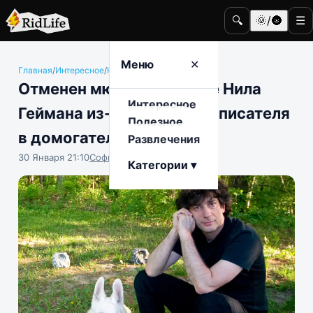
🔍
🌞/🌚
☰
Меню
✕
Главная
/
Интересное
/
Кино и телевидение
Отменен мюзикл по книге Нила
Интересное
Геймана из-за обвинений писателя
Полезное
в домогательствах
Развлечения
30 Января 21:10
София Насыпова
Категории ▾