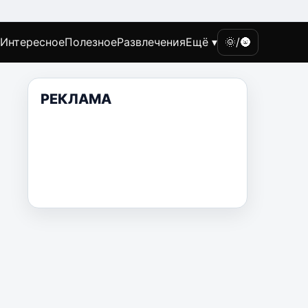
Интересное
Полезное
Развлечения
Ещё ▾
🌞/🌚
РЕКЛАМА