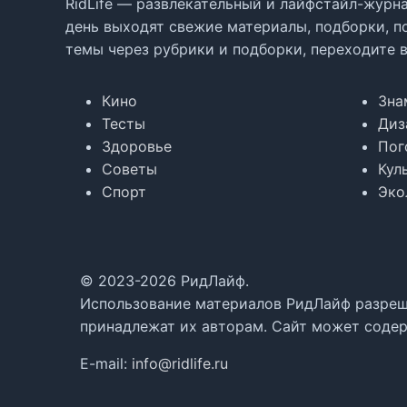
RidLife — развлекательный и лайфстайл-журна
день выходят свежие материалы, подборки, п
темы через рубрики и подборки, переходите 
Кино
Зна
Тесты
Диз
Здоровье
Пог
Советы
Кул
Спорт
Эко
© 2023-2026 РидЛайф.
Использование материалов РидЛайф разреше
принадлежат их авторам. Сайт может содер
E-mail:
info@ridlife.ru