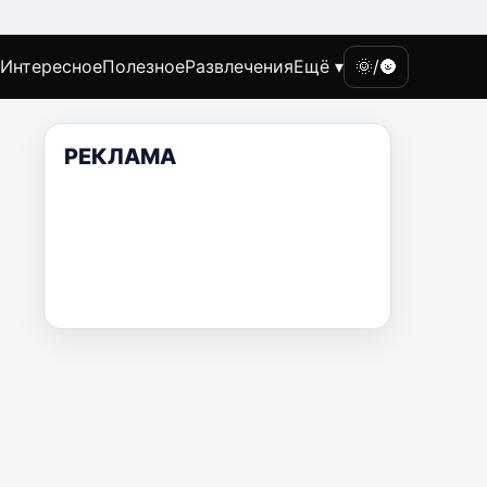
Интересное
Полезное
Развлечения
Ещё ▾
🌞/🌚
РЕКЛАМА