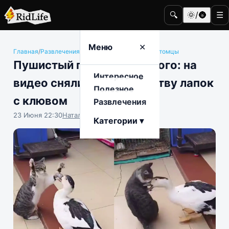
🔍
🌞/🌚
☰
Меню
✕
Главная
/
Развлечения
/
Животные и домашние питомцы
Пушистый против пернатого: на
Интересное
видео сняли забавную битву лапок
Полезное
с клювом
Развлечения
23 Июня 22:30
Наталья Герасимова
Категории ▾