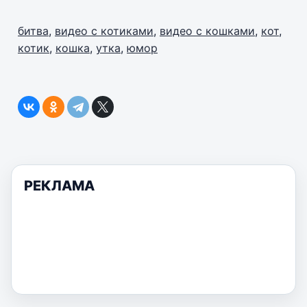
битва
,
видео с котиками
,
видео с кошками
,
кот
,
котик
,
кошка
,
утка
,
юмор
РЕКЛАМА