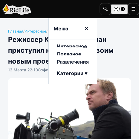
🔍
🌞/🌚
☰
Меню
✕
Главная
/
Интересное
/
Кино и телевидение
Режиссер Кристофер Нолан
Интересное
приступил к работе над своим
Полезное
новым проектом
Развлечения
12 Марта 22:10
София Насыпова
Категории ▾