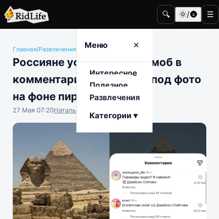
🔍
🌞/🌚
☰
Меню
✕
Главная
/
Развлечения
/
Знаменитости
Россияне устроили флешмоб в
Интересное
комментариях Стейтема под фото
Полезное
на фоне пирамид
Развлечения
27 Мая 07:20
Наталья Герасимова
Категории ▾