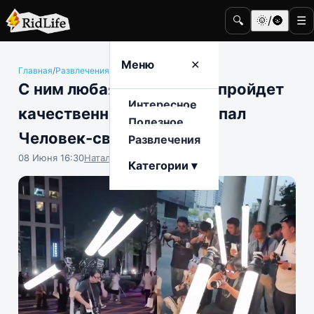
🔍
🌞/🌚
☰
Меню
✕
Главная
/
Развлечения
/
Общество
С ним любая фотосессия пройдет
Интересное
качественно: на видео попал
Полезное
Человек-свет
Развлечения
08 Июня 16:30
Наталья Герасимова
Категории ▾