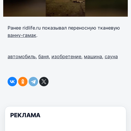
Ранее ridlife.ru показывал переносную тканевую
ванну-гамак
.
автомобиль
,
баня
,
изобретение
,
машина
,
сауна
РЕКЛАМА