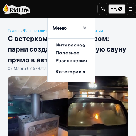
🔍
🌞/🌚
☰
Меню
✕
Главная
/
Развлечения
/
Автомобили и автотехнологии
С ветерком и с легким паром:
Интересное
парни создали полноценную сауну
Полезное
прямо в автомобиле
Развлечения
07 Марта 07:57
Наталья Герасимова
Категории ▾