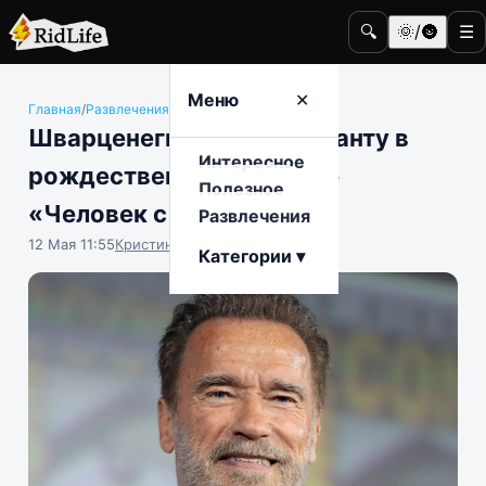
🔍
🌞/🌚
☰
Меню
✕
Главная
/
Развлечения
/
Кино и телевидение
Шварценеггер сыграет Санту в
Интересное
рождественском фильме
Полезное
«Человек с мешком»
Развлечения
12 Мая 11:55
Кристина Логинова
Категории ▾