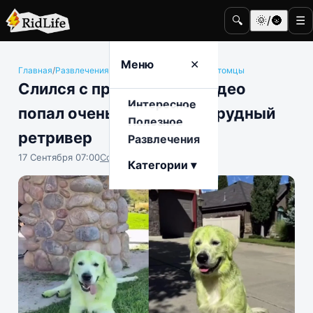
🔍
🌞/🌚
☰
Меню
✕
Главная
/
Развлечения
/
Животные и домашние питомцы
Слился с природой: на видео
Интересное
попал очень редкий изумрудный
Полезное
ретривер
Развлечения
17 Сентября 07:00
София Насыпова
Категории ▾