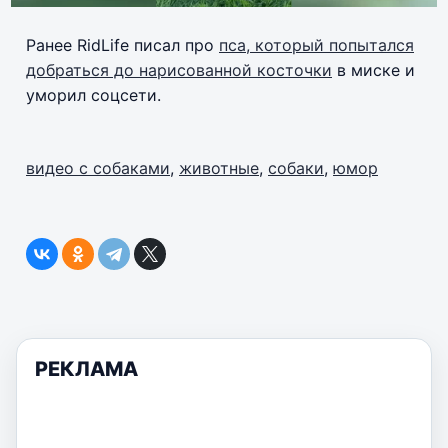
Ранее RidLife писал про
пса, который попытался
добраться до нарисованной косточки
в миске и
уморил соцсети.
видео с собаками
,
животные
,
собаки
,
юмор
РЕКЛАМА