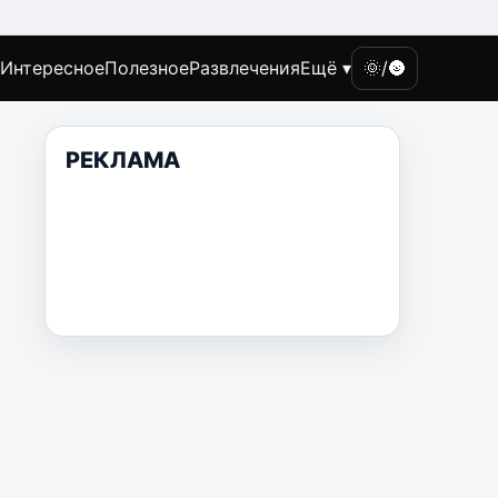
Интересное
Полезное
Развлечения
Ещё ▾
🌞/🌚
РЕКЛАМА