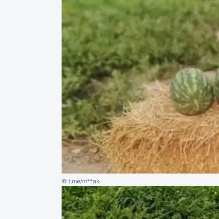
© t.me/m**ak