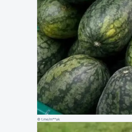
© t.me/m**ak