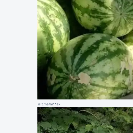
© t.me/m**ak