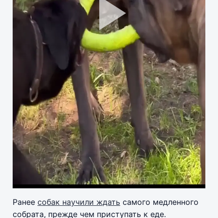
Pla
Vid
Ранее
собак научили ждать
самого медленного
собрата, прежде чем приступать к еде.