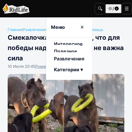
🔍
🌞/🌚
☰
Меню
✕
Главная
/
Развлечения
/
Животные и домашние питомцы
Смекалочка: пес показал, что для
Интересное
победы над соперниками не важна
Полезное
сила
Развлечения
10 Июля 20:45
Роман Чистоляпов
Категории ▾