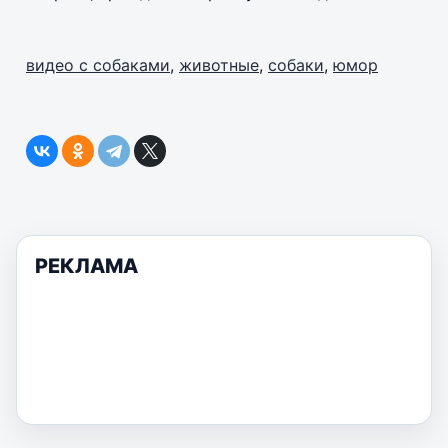
видео с собаками
,
животные
,
собаки
,
юмор
РЕКЛАМА