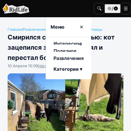
🔍
🌞/🌚
☰
Меню
✕
Главная
/
Развлечения
/
Животные и домашние питомцы
Смирился со своей участью: кот
Интересное
зацепился за плед, застрял и
Полезное
перестал бороться
Развлечения
10 Апреля 15:09
Наталья Герасимова
Категории ▾