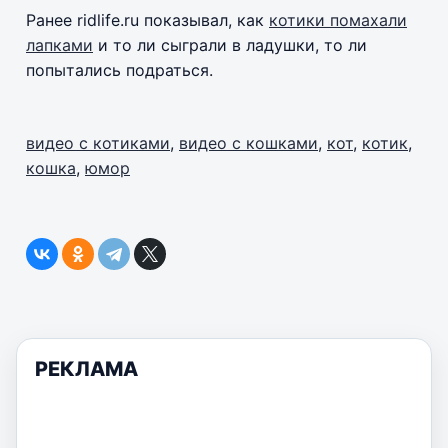
Ранее ridlife.ru показывал, как
котики помахали
лапками
и то ли сыграли в ладушки, то ли
попытались подраться.
видео с котиками
,
видео с кошками
,
кот
,
котик
,
кошка
,
юмор
РЕКЛАМА