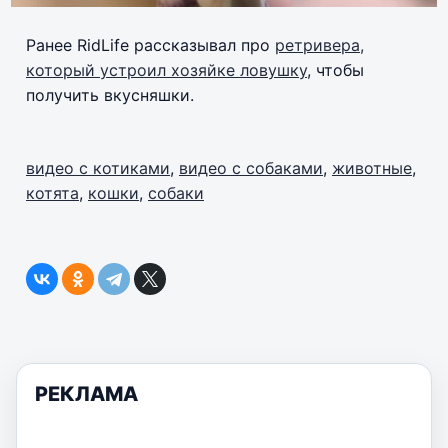
Ранее RidLife рассказывал про
ретривера,
который устроил хозяйке ловушку
, чтобы
получить вкусняшки.
видео с котиками
,
видео с собаками
,
животные
,
котята
,
кошки
,
собаки
РЕКЛАМА