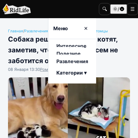
🔍
🌞/🌚
☰
Меню
✕
Главная
/
Развлечения
/
Животные и домашние питомцы
Собака решила приютить котят,
Интересное
заметив, что их мама совсем не
Полезное
заботится о них
Развлечения
08 Января 13:30
Роман Чистоляпов
Категории ▾