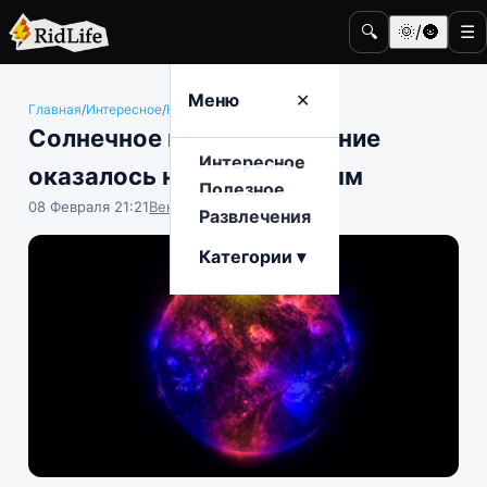
🔍
🌞/🌚
☰
Меню
✕
Главная
/
Интересное
/
Космос
Солнечное гамма-излучение
Интересное
оказалось неравномерным
Полезное
08 Февраля 21:21
Вениамин Ветролесов
Развлечения
Категории ▾