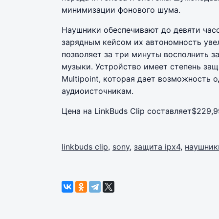
минимизации фонового шума.
Наушники обеспечивают до девяти часо
зарядным кейсом их автономность увел
позволяет за три минуты восполнить з
музыки. Устройство имеет степень защ
Multipoint, которая дает возможность
аудиоисточникам.
Цена на LinkBuds Clip составляет
$229,9
linkbuds clip
,
sony
,
защита ipx4
,
наушник