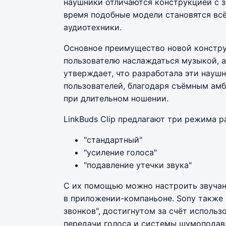
наушники отличаются конструкцией с з
время подобные модели становятся вс
аудиотехники.
Основное преимущество новой конструк
пользователю наслаждаться музыкой, 
утверждает, что разработала эти науш
пользователей, благодаря съёмным ам
при длительном ношении.
LinkBuds Clip предлагают три режима р
"стандартный"
"усиление голоса"
"подавление утечки звука"
С их помощью можно настроить звучани
в приложении-компаньоне. Sony также 
звонков", достигнутом за счёт исполь
передачи голоса и системы шумоподавл