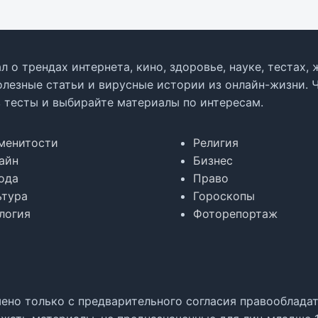
л о трендах интернета, кино, здоровье, науке, тестах
олезные статьи и вирусные истории из онлайн-жизни. 
в тесты и выбирайте материалы по интересам.
менитости
Религия
айн
Бизнес
ода
Право
ьтура
Гороскопы
логия
Фоторепортаж
но только с предварительного согласия правообладате