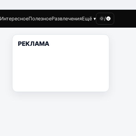
Интересное
Полезное
Развлечения
Ещё ▾
🌞/🌚
РЕКЛАМА