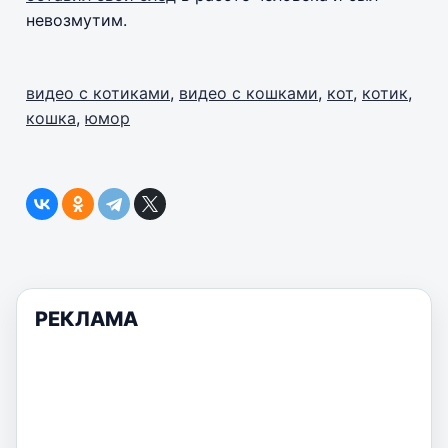
невозмутим.
видео с котиками
,
видео с кошками
,
кот
,
котик
,
кошка
,
юмор
РЕКЛАМА