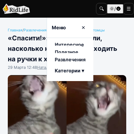
🔍
🌞/🌚
☰
Меню
✕
Главная
/
Развлечения
/
Животные и домашние питомцы
«Спасити!»: на видео сняли,
Интересное
насколько коты «любят» ходить
Полезное
на ручки к хозяевам
Развлечения
29 Марта 12:48
Наталья Герасимова
Категории ▾