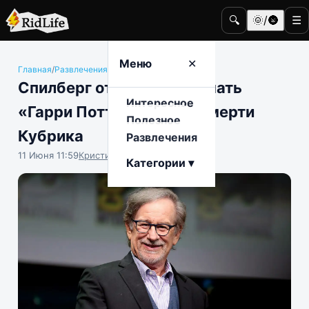
🔍
🌞/🌚
☰
Меню
✕
Главная
/
Развлечения
/
Кино и телевидение
Спилберг отказался снимать
Интересное
«Гарри Поттера» из-за смерти
Полезное
Кубрика
Развлечения
11 Июня 11:59
Кристина Логинова
Категории ▾