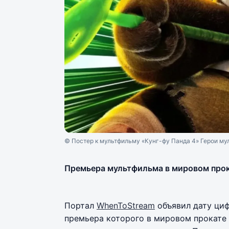
© Постер к мультфильму «Кунг-фу Панда 4» Герои му
Премьера мультфильма в мировом прок
Портал
WhenToStream
объявил дату циф
премьера которого в мировом прокате 