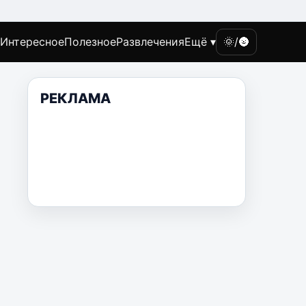
Интересное
Полезное
Развлечения
Ещё ▾
🌞/🌚
РЕКЛАМА