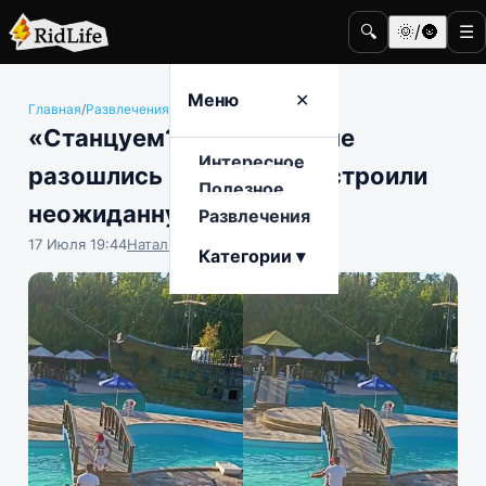
🔍
🌞/🌚
☰
Меню
✕
Главная
/
Развлечения
/
Общество
«Станцуем?»: мужчины не
Интересное
разошлись на дороге и устроили
Полезное
неожиданную развязку
Развлечения
17 Июля 19:44
Наталья Герасимова
Категории ▾