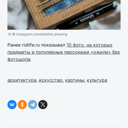
10.
© instagram.com/ebtehal_drawing
Ранее ridlife.ru показывал
10 фото, на которых
предметы и популярные персонажи «ожили» без
фотошопа
.
архитектура
,
искусство
,
картины
,
культура