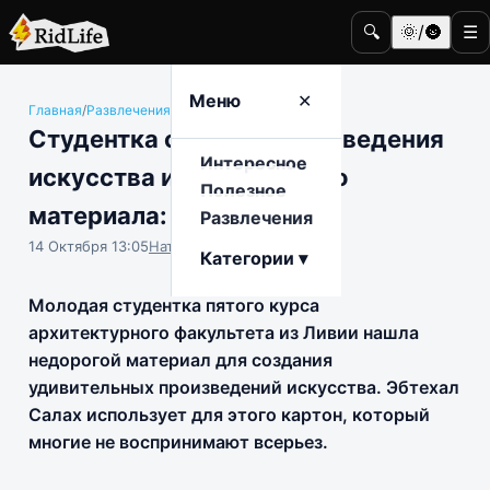
🔍
🌞/🌚
☰
Меню
✕
Главная
/
Развлечения
/
Культура и искусство
Студентка создает произведения
Интересное
искусства из бюджетного
Полезное
материала: 10 фото
Развлечения
14 Октября 13:05
Наталья Герасимова
Категории ▾
Молодая студентка пятого курса
архитектурного факультета из Ливии нашла
недорогой материал для создания
удивительных произведений искусства. Эбтехал
Салах использует для этого картон, который
многие не воспринимают всерьез.