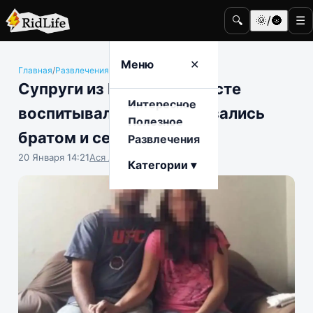
🔍
🌞/🌚
☰
Меню
✕
Главная
/
Развлечения
/
Общество
Супруги из Бразилии вместе
Интересное
воспитывали дочь, а оказались
Полезное
братом и сестрой
Развлечения
20 Января 14:21
Ася Амелина
Категории ▾