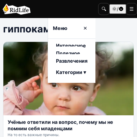
🔍
🌞/🌚
☰
гиппокамп
Меню
✕
Интересное
Полезное
Развлечения
Категории ▾
Учёные ответили на вопрос, почему мы не
помним себя младенцами
На то есть важные причины.