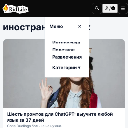
🔍
🌞/🌚
☰
иностранный язык
Меню
✕
Интересное
Полезное
Развлечения
Категории ▾
Шесть промтов для ChatGPT: выучите любой
язык за 37 дней
Сова Duolingo больше не нужна.